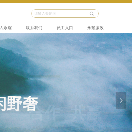
끠
入永耀
联系我们
员工入口
永耀廉政
闲野奢
넲