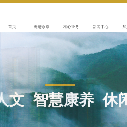
首页
走进永耀
核心业务
新闻中心
加
人文 智慧康养 休