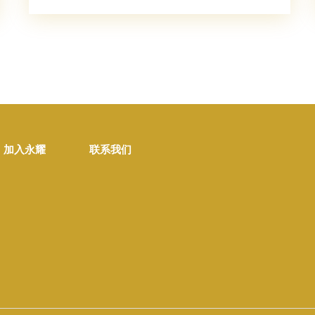
加入永耀
联系我们