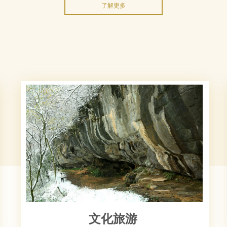
了解更多
按钮
文化旅游