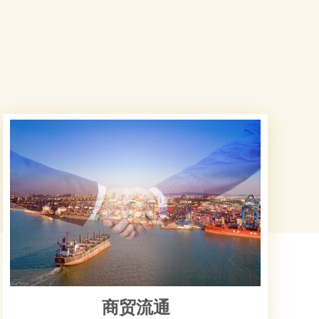
按钮
商贸流通